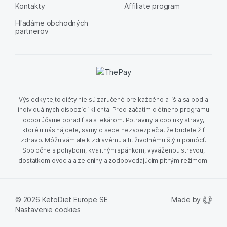
Kontakty
Affiliate program
Hľadáme obchodných
partnerov
Výsledky tejto diéty nie sú zaručené pre každého a líšia sa podľa
individuálnych dispozícií klienta. Pred začatím diétneho programu
odporúčame poradiť sa s lekárom. Potraviny a doplnky stravy,
ktoré u nás nájdete, samy o sebe nezabezpečia, že budete žiť
zdravo. Môžu vám ale k zdravému a fit životnému štýlu pomôcť.
Spoločne s pohybom, kvalitným spánkom, vyváženou stravou,
dostatkom ovocia a zeleniny a zodpovedajúcim pitným režimom.
Made by
© 2026 KetoDiet Europe SE
Nastavenie cookies