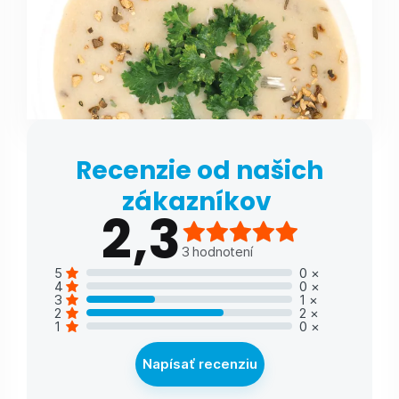
Recenzie od našich
zákazníkov
2,3
3
hodnotení
5
0
×
4
0
×
3
1
×
2
2
×
1
0
×
Napísať recenziu