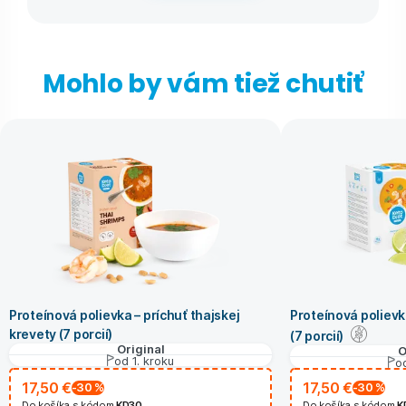
Mohlo by vám tiež chutiť
Proteínová polievka – príchuť thajskej
Proteínová polievk
krevety (7 porcií)
(7 porcií)
Original
O
od 1. kroku
od
17,50 €
17,50 €
-30
%
-30
%
Do košíka s kódom
KD30
Do košíka s kódom
K