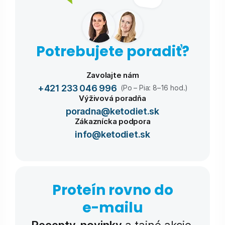
Potrebujete poradiť?
Zavolajte nám
+421 233 046 996
(Po – Pia: 8–16 hod.)
Výživová poradňa
poradna@ketodiet.sk
Zákaznícka podpora
info@ketodiet.sk
Proteín rovno do
e-⁠mailu
Recepty, novinky
a tajné akcie.