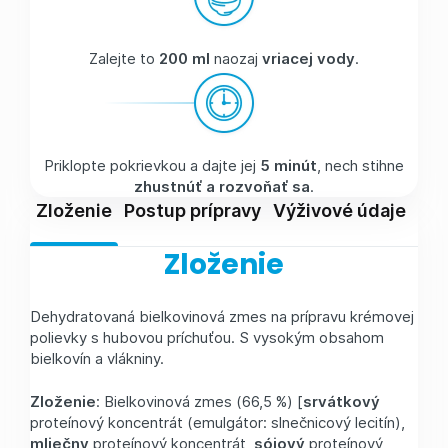
Zalejte to
200 ml
naozaj
vriacej vody
.
Priklopte pokrievkou a dajte jej
5 minút
, nech stihne
zhustnúť a rozvoňať sa
.
Zloženie
Postup prípravy
Výživové údaje
Skl
Zloženie
Dehydratovaná bielkovinová zmes na prípravu krémovej
polievky s hubovou príchuťou. S vysokým obsahom
bielkovín a vlákniny.
Zloženie
: Bielkovinová zmes (66,5 %) [
srvátkový
proteínový koncentrát (emulgátor: slnečnicový lecitín),
mliečny
proteínový koncentrát,
sójový
proteínový