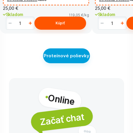
25,00 €
25,00 €
Skladom
Skladom
119,05 €
/kg
Kúpiť
Proteínové polievky
Online
Začať chat