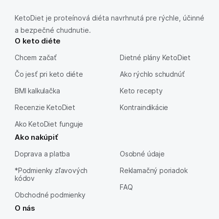
KetoDiet je proteínová diéta navrhnutá pre rýchle, účinné
a bezpečné chudnutie.
O keto diéte
Chcem začať
Dietné plány KetoDiet
Čo jesť pri keto diéte
Ako rýchlo schudnúť
BMI kalkulačka
Keto recepty
Recenzie KetoDiet
Kontraindikácie
Ako KetoDiet funguje
Ako nakúpiť
Doprava a platba
Osobné údaje
*Podmienky zľavových
Reklamačný poriadok
kódov
FAQ
Obchodné podmienky
O nás