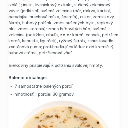
izolát]; inulín, kvasinkový extrakt, sušený zeleninový
vývar [jedlá soľ, sušená zelenina (pór, mrkva, karfiol,
paradajka, hrachová múka, špargľa), cukor, zemiakový
škrob, hubový prášok, zmes sušených bylín, repkový
olej, zmes korenia]; zmes hríbovitých húb, sušená
zelenina (petržlen, cibuľa,
zeler
koreň, cesnak, petržlen
koreň, kapusta, ligurček), ryžový škrob, zahusťovadlo:
xantánová guma; protihrudkujúca látka: oxid kremičitý;
hubová aróma, petržlenová vňať.
Bielkoviny prispievajú k udržaniu svalovej hmoty.
Balenie obsahuje:
7 samostatne balených porcií
hmotnosť 1 porcie: 30 gramov