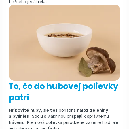
bežného jedálnička.
To, čo do hubovej polievky
patrí
Hríbovité huby
, ale tiež poriadna
nálož zeleniny
a byliniek
. Spolu s vlákninou prispejú k správnemu
tráveniu. Krémová polievka prirodzene zaženie hlad, ale
nebude vám po nej ťažko.