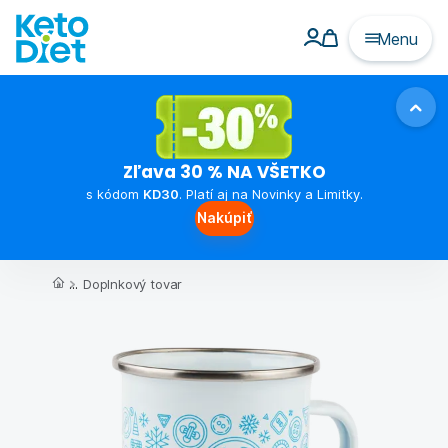
Menu
Zľava 30 % NA VŠETKO
s kódom
KD30
. Platí aj na Novinky a Limitky.
Nakúpiť
...
Doplnkový tovar