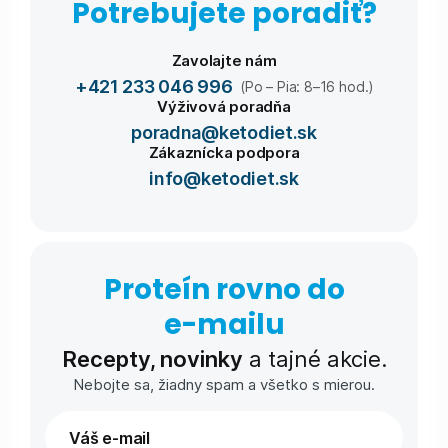
Potrebujete poradiť?
Zavolajte nám
+421 233 046 996
(Po – Pia: 8–16 hod.)
Výživová poradňa
poradna@ketodiet.sk
Zákaznícka podpora
info@ketodiet.sk
Proteín rovno do
e-⁠mailu
Recepty, novinky
a tajné akcie.
Nebojte sa, žiadny spam a všetko s mierou.