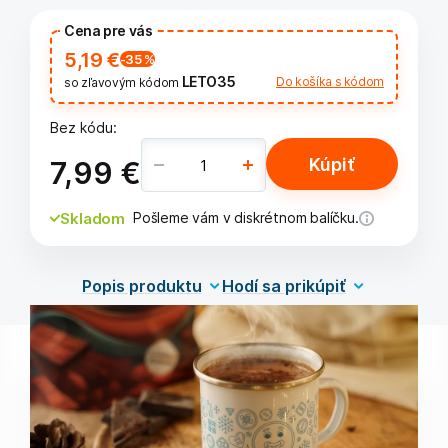
Cena pre vás
5,19 €
-35
%
LETO35
Do košíka s kódom
so zľavovým kódom
Bez kódu:
7,99 €
Kúpiť
Skladom
Pošleme vám v diskrétnom balíčku.
Popis produktu
Hodí sa prikúpiť