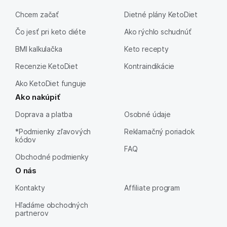
Chcem začať
Dietné plány KetoDiet
Čo jesť pri keto diéte
Ako rýchlo schudnúť
BMI kalkulačka
Keto recepty
Recenzie KetoDiet
Kontraindikácie
Ako KetoDiet funguje
Ako nakúpiť
Doprava a platba
Osobné údaje
*Podmienky zľavových
Reklamačný poriadok
kódov
FAQ
Obchodné podmienky
O nás
Kontakty
Affiliate program
Hľadáme obchodných
partnerov