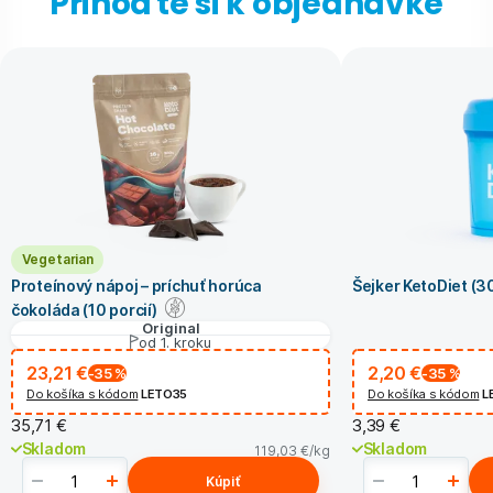
Prihoďte si k objednávke
Vegetarian
Proteínový nápoj – príchuť horúca
Šejker KetoDiet (3
čokoláda (10 porcií)
Original
od 1. kroku
23,21 €
2,20 €
-35
%
-35
%
Do košíka s kódom
LETO35
Do košíka s kódom
L
35,71 €
3,39 €
Skladom
Skladom
119,03 €
/kg
Kúpiť