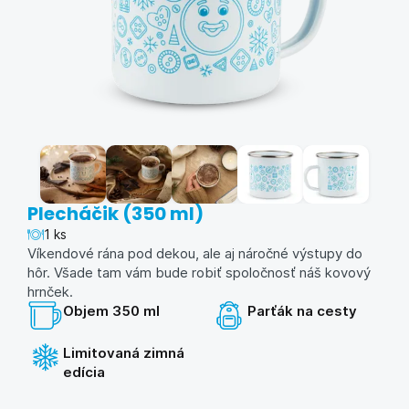
Plecháčik (350 ml)
1 ks
Víkendové rána pod dekou, ale aj náročné výstupy do
hôr. Všade tam vám bude robiť spoločnosť náš kovový
hrnček.
Objem 350 ml
Parťák na cesty
Limitovaná zimná
edícia