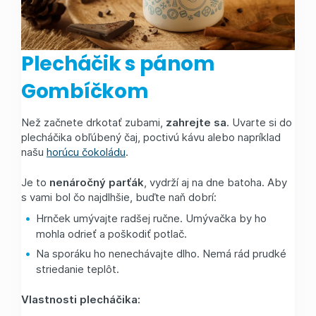
Plecháčik s pánom
Gombíčkom
Než začnete drkotať zubami,
zahrejte sa
. Uvarte si do
plecháčika obľúbený čaj, poctivú kávu alebo napríklad
našu
horúcu čokoládu
.
Je to
nenáročný parťák
, vydrží aj na dne batoha. Aby
s vami bol čo najdlhšie, buďte naň dobrí:
Hrnček umývajte radšej ručne. Umývačka by ho
mohla odrieť a poškodiť potlač.
Na sporáku ho nenechávajte dlho. Nemá rád prudké
striedanie teplôt.
Vlastnosti plecháčika: