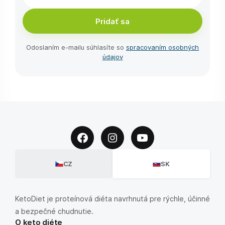
Pridať sa
Odoslaním e-⁠mailu súhlasíte so
spracovaním osobných
údajov
CZ
SK
KetoDiet je proteínová diéta navrhnutá pre rýchle, účinné
a bezpečné chudnutie.
O keto diéte