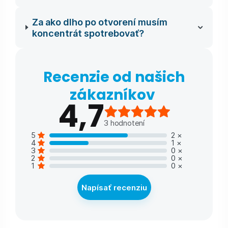
Za ako dlho po otvorení musím
koncentrát spotrebovať?
Recenzie od našich
zákazníkov
4,7
3
hodnotení
5
2
×
4
1
×
3
0
×
2
0
×
1
0
×
Napísať recenziu