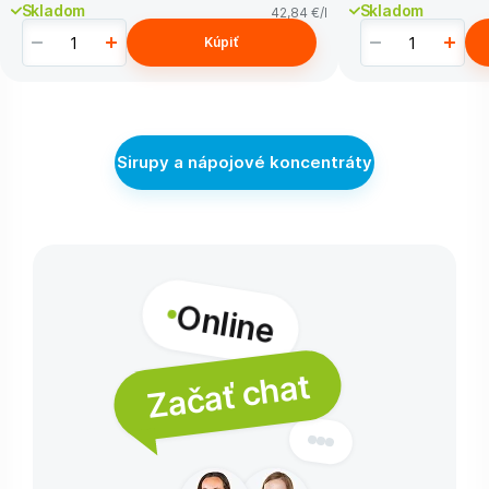
Skladom
Skladom
42,84 €
/l
Kúpiť
Sirupy a nápojové koncentráty
Online
Začať chat