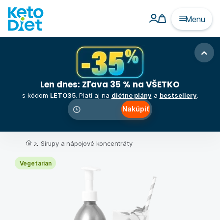
Menu
Len dnes: Zľava 35 % na VŠETKO
s kódom
LETO35
. Platí aj na
diétne plány
a
bestsellery
.
Nakúpiť
00
:
00
:
00
...
Sirupy a nápojové koncentráty
Vegetarian