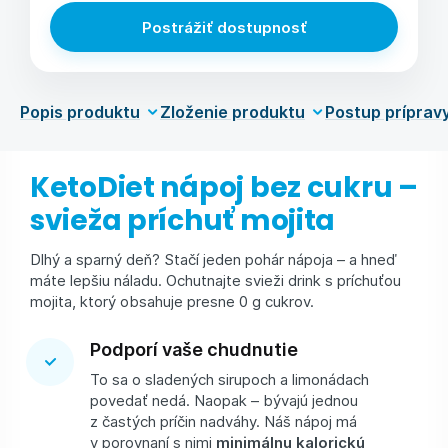
Postrážiť dostupnosť
Popis produktu
Zloženie produktu
Postup príprav
KetoDiet nápoj bez cukru –
svieža príchuť mojita
Dlhý a sparný deň? Stačí jeden pohár nápoja – a hneď
máte lepšiu náladu. Ochutnajte svieži drink s príchuťou
mojita, ktorý obsahuje presne 0 g cukrov.
Podporí vaše chudnutie
To sa o sladených sirupoch a limonádach
povedať nedá. Naopak – bývajú jednou
z častých príčin nadváhy. Náš nápoj má
v porovnaní s nimi
minimálnu kalorickú