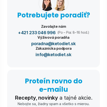
Potrebujete poradiť?
Zavolajte nám
+421 233 046 996
(Po – Pia: 8–16 hod.)
Výživová poradňa
poradna@ketodiet.sk
Zákaznícka podpora
info@ketodiet.sk
Proteín rovno do
e-⁠mailu
Recepty, novinky
a tajné akcie.
Nebojte sa, žiadny spam a všetko s mierou.