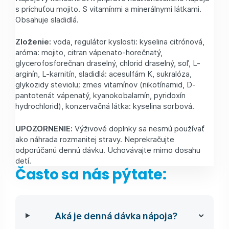
s príchuťou mojito. S vitamínmi a minerálnymi látkami.
Obsahuje sladidlá.
Zloženie:
voda, regulátor kyslosti: kyselina citrónová,
aróma: mojito, citran vápenato-horečnatý,
glycerofosforečnan draselný, chlorid draselný, soľ, L-
arginín, L-karnitín, sladidlá: acesulfám K, sukralóza,
glykozidy steviolu; zmes vitamínov (nikotínamid, D-
pantotenát vápenatý, kyanokobalamín, pyridoxín
hydrochlorid), konzervačná látka: kyselina sorbová.
UPOZORNENIE:
Výživové doplnky sa nesmú používať
ako náhrada rozmanitej stravy. Neprekračujte
odporúčanú dennú dávku. Uchovávajte mimo dosahu
detí.
Často sa nás pýtate:
Aká je denná dávka nápoja?