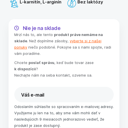
L-karnitín, L-arginín
Bez laktózy
Nie je na sklade
Mrzí nás to, ale tento
produkt práve nemáme na
sklade
. Než doplníme zásoby,
vyberte si z našej
ponuky
niečo podobné. Pokojne sa s nami spojte, radi
vám poradíme.
Chcete
poslať správu
, keď bude tovar zase
k dispozícii
?
Nechajte nám na seba kontakt, ozveme sa.
Odoslaním súhlasíte so spracovaním e-mailovej adresy.
Využijeme ju len na to, aby sme vám mohli dať v
nasledujúcich 9 mesiacoch jednorazovo vedieť, že
produkt je zase dostupný.