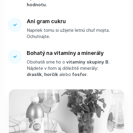
hodnotu
.
Ani gram cukru
Napriek tomu si užijete letnú chuť mojita.
Ochutnajte.
Bohatý na vitamíny a minerály
Obohatili sme ho o
vitamíny skupiny B
.
Nájdete v ňom aj dôležité minerály:
draslík
,
horčík
alebo
fosfor
.