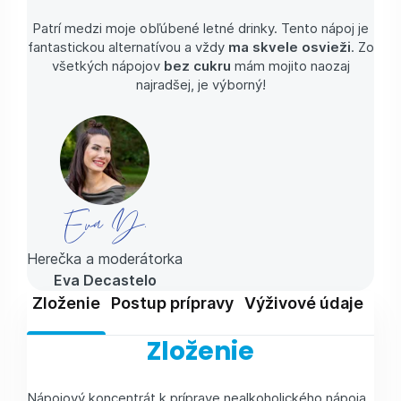
Patrí medzi moje obľúbené letné drinky. Tento nápoj je
fantastickou alternatívou a vždy
ma skvele osvieži
. Zo
všetkých nápojov
bez cukru
mám mojito naozaj
najradšej, je výborný!
Eva D.
Herečka a moderátorka
Eva Decastelo
Zloženie
Postup prípravy
Výživové údaje
Skl
Zloženie
Nápojový koncentrát k príprave nealkoholického nápoja