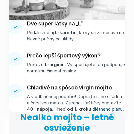
Dve super látky na „L“
Pridali sme aj
L-karnitín
, ktorý sa zameriava na
hlavné príčiny celulitídy.
Prečo lepší športový výkon?
Pretože
L-arginín
. Vy športujete, on podporuje
normálnu činnosť svalov.
Chladivé na spôsob virgin mojito
A v odľahčenej podobe! Doprajte si ho s ľadom
a čerstvou mätou. Z jednej fľaštičky pripravíte
40 l nápoja
. Hneď
od 1. kroku
diétneho plánu
.
Nealko mojito – letné
osvieženie