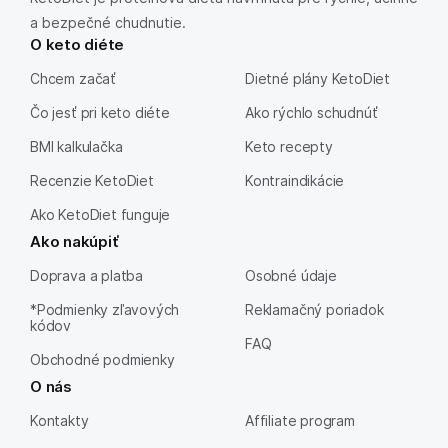
a bezpečné chudnutie.
O keto diéte
Chcem začať
Dietné plány KetoDiet
Čo jesť pri keto diéte
Ako rýchlo schudnúť
BMI kalkulačka
Keto recepty
Recenzie KetoDiet
Kontraindikácie
Ako KetoDiet funguje
Ako nakúpiť
Doprava a platba
Osobné údaje
*Podmienky zľavových
Reklamačný poriadok
kódov
FAQ
Obchodné podmienky
O nás
Kontakty
Affiliate program