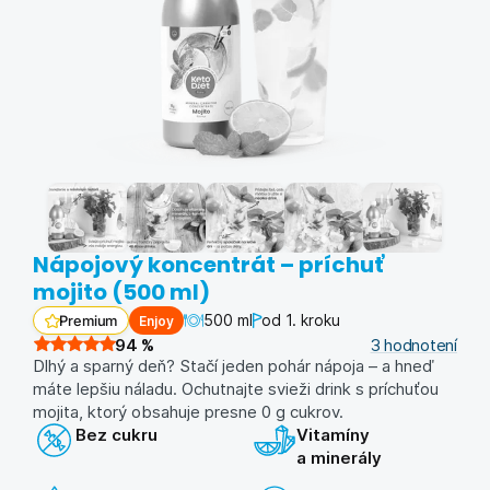
Nápojový koncentrát – príchuť
mojito (500 ml)
500 ml
od 1. kroku
Enjoy
Premium
94
%
3
hodnotení
Dlhý a sparný deň? Stačí jeden pohár nápoja – a hneď
máte lepšiu náladu. Ochutnajte svieži drink s príchuťou
mojita, ktorý obsahuje presne 0 g cukrov.
Bez cukru
Vitamíny
a minerály