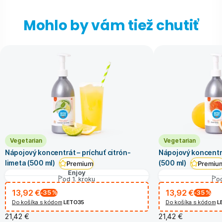
Mohlo by vám tiež chutiť
Vegetarian
Vegetarian
Nápojový koncentrát – príchuť citrón-
Nápojový koncentrá
limeta (500 ml)
(500 ml)
Premium
Premiu
Enjoy
od 1. kroku
od
13,92 €
13,92 €
-35
%
-35
%
Do košíka s kódom
LETO35
Do košíka s kódom
L
21,42 €
21,42 €