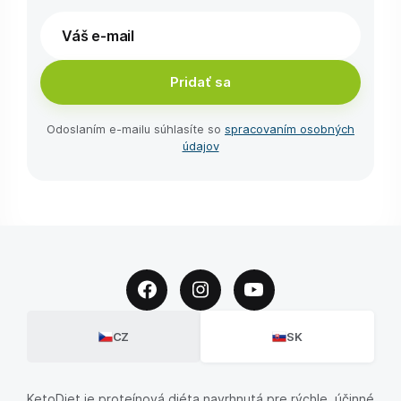
Pridať sa
Odoslaním e-⁠mailu súhlasíte so
spracovaním osobných
údajov
CZ
SK
KetoDiet je proteínová diéta navrhnutá pre rýchle, účinné