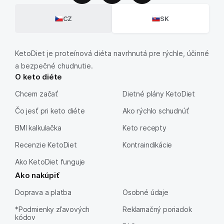
CZ
SK
KetoDiet je proteínová diéta navrhnutá pre rýchle, účinné
a bezpečné chudnutie.
O keto diéte
Chcem začať
Dietné plány KetoDiet
Čo jesť pri keto diéte
Ako rýchlo schudnúť
BMI kalkulačka
Keto recepty
Recenzie KetoDiet
Kontraindikácie
Ako KetoDiet funguje
Ako nakúpiť
Doprava a platba
Osobné údaje
*Podmienky zľavových
Reklamačný poriadok
kódov