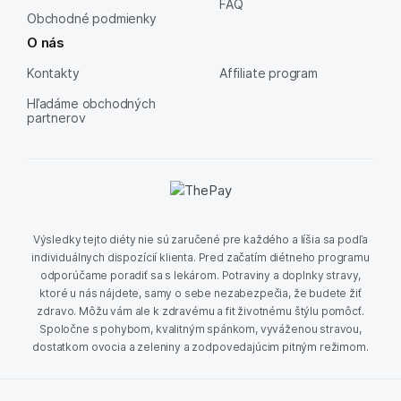
FAQ
Obchodné podmienky
O nás
Kontakty
Affiliate program
Hľadáme obchodných
partnerov
Výsledky tejto diéty nie sú zaručené pre každého a líšia sa podľa
individuálnych dispozícií klienta. Pred začatím diétneho programu
odporúčame poradiť sa s lekárom. Potraviny a doplnky stravy,
ktoré u nás nájdete, samy o sebe nezabezpečia, že budete žiť
zdravo. Môžu vám ale k zdravému a fit životnému štýlu pomôcť.
Spoločne s pohybom, kvalitným spánkom, vyváženou stravou,
dostatkom ovocia a zeleniny a zodpovedajúcim pitným režimom.