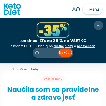
Menu
Len dnes: Zľava 35 % na VŠETKO
s kódom
LETO35
. Platí aj na
diétne plány
a
bestsellery
.
Nakúpiť
00
:
00
:
00
...
Vaše príbehy
Vaše príbehy
Naučila som sa pravidelne
a zdravo jesť