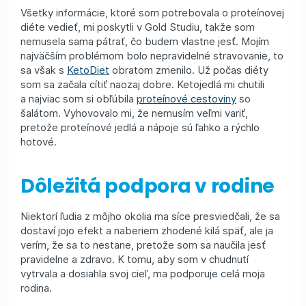
Všetky informácie, ktoré som potrebovala o proteínovej
diéte vedieť, mi poskytli v Gold Studiu, takže som
nemusela sama pátrať, čo budem vlastne jesť. Mojím
najväčším problémom bolo nepravidelné stravovanie, to
sa však s
KetoDiet
obratom zmenilo. Už počas diéty
som sa začala cítiť naozaj dobre. Ketojedlá mi chutili
a najviac som si obľúbila
proteínové cestoviny
so
šalátom. Vyhovovalo mi, že nemusím veľmi variť,
pretože proteínové jedlá a nápoje sú ľahko a rýchlo
hotové.
Dôležitá podpora v rodine
Niektorí ľudia z môjho okolia ma síce presviedčali, že sa
dostaví jojo efekt a naberiem zhodené kilá späť, ale ja
verím, že sa to nestane, pretože som sa naučila jesť
pravidelne a zdravo. K tomu, aby som v chudnutí
vytrvala a dosiahla svoj cieľ, ma podporuje celá moja
rodina.