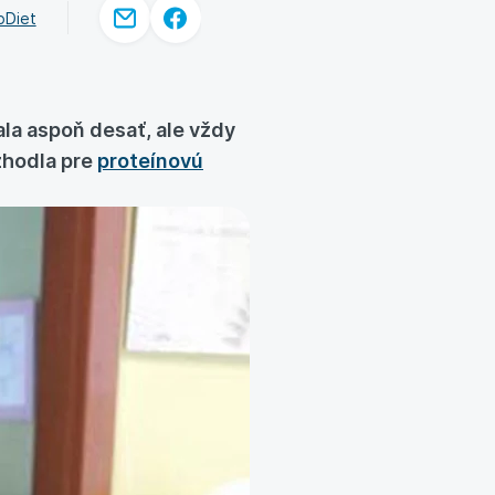
oDiet
ala aspoň desať, ale vždy
zhodla pre
proteínovú