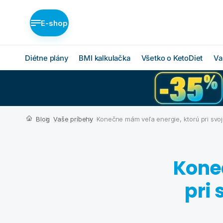
E-shop
Diétne plány
BMI kalkulačka
Všetko o KetoDiet
Va
Diétne plány KetoDiet
Ako KetoDiet funguje
O proteínovej diéte
Nízka nadváha (BASIC)
Blog
Vaše príbehy
Konečne mám veľa energie, ktorú pri svo
Ketóza
Stredná nadváha
(MEDIUM)
Chcem začať
Vysoká nadváha
Kone
BMI kalkulačka
(INTENSE)
Čo budem jesť
pri
Ktorý plán je pre mňa?