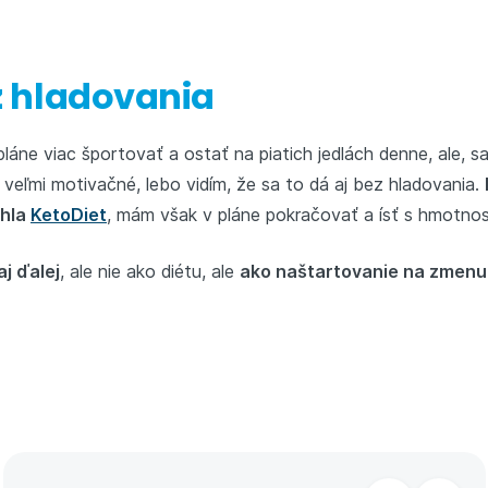
ez hladovania
áne viac športovať a ostať na piatich jedlách denne, ale, s
veľmi motivačné, lebo vidím, že sa to dá aj bez hladovania.
ohla
KetoDiet
, mám však v pláne pokračovať a ísť s hmotnos
j ďalej
, ale nie ako diétu, ale
ako naštartovanie na zmenu