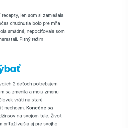
recepty, len som si zamiešala
čas chudnutia bolo pre mňa
 bola smädná, nepociťovala som
narastali. Pitný režim
hýbať
 svojich 2 deťoch potrebujem.
 som sa zmenila a moju zmenu
 človek vráti na staré
átiť nechcem.
Konečne sa
džínsov na svojom tele. Život
príťažlivejšia aj pre svojho