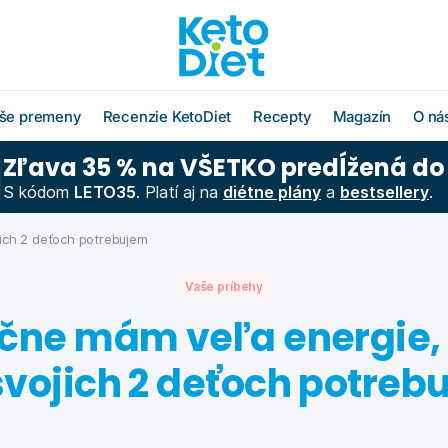
še premeny
Recenzie KetoDiet
Recepty
Magazín
O ná
Zľava 35 % na VŠETKO predĺžená do
O radoch KetoDiet
Všetky recepty
O značke KetoDi
Blog
S kódom
LETO35
. Platí aj na
diétne plány
a
bestsellery
.
Čo jesť po diéte
Keto recepty (od 1. kroku
Náš tím
Ako rýchlo schu
diéty)
jich 2 deťoch potrebujem
Časté otázky
Výživová poradň
Chudnutie do pl
Low carb recepty (od 3.
kroku diéty)
Vaše príbehy
Schudnite s odborníkom
Hľadáme obcho
Ako začať šport
partnerov
čne mám veľa energie, 
Vzorové jedálničky
Chudnutie po pä
Affiliate progra
Klub Moja KetoDiet
 svojich 2 deťoch potreb
Kontakty