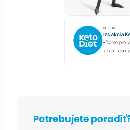
AUTOR
redakcia K
Píšeme pre v
o tom, ako v
Potrebujete poradiť