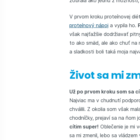
zobrala ako jednu z možností,
V prvom kroku proteínovej dié
proteínový nápoj
a vypila ho.
však najťažšie dodržiavať pit
to ako smäd, ale ako chuť na ni
a sladkosti boli taká moja naj
Život sa mi z
Už po prvom kroku som sa cí
Najviac ma v chudnutí podporov
chválili. Z okolia som však mal
chodníčky, prejaví sa na ňom j
cítim super!
Oblečenie je mi v
sa mi zmenil, lebo sa vládzem 