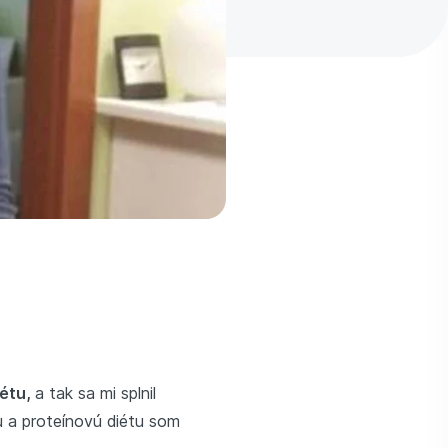
iétu,
a tak sa mi splnil
a proteínovú diétu som