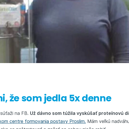
, že som jedla 5x denne
 súťaži na FB.
Už dávno som túžila vyskúšať proteínovú d
kom centre formovania postavy Proslim.
Mám veľkú nadváhu 