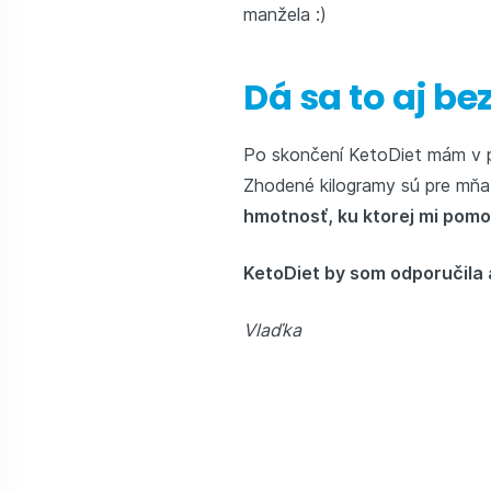
manžela :)
Dá sa to aj b
Po skončení KetoDiet mám v pl
Zhodené kilogramy sú pre mňa 
hmotnosť, ku ktorej mi pom
KetoDiet by som odporučila a
Vlaďka