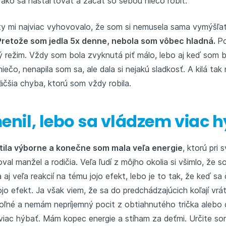
 ako sa naštartovať a začať so sebou niečo robiť.
ty mi najviac vyhovovalo, že som si nemusela sama vymýšľať 
Pretože som jedla 5x denne, nebola som vôbec hladná.
Po
ný režim. Vždy som bola zvyknutá piť málo, lebo aj keď som
ečo, nenapila som sa, ale dala si nejakú sladkosť. A kilá tak 
väčšia chyba, ktorú som vždy robila.
menil, lebo sa vládzem viac 
tila výborne a konečne som mala veľa energie
, ktorú pri
al manžel a rodičia. Veľa ľudí z môjho okolia si všimlo, že
a aj veľa reakcií na tému jojo efekt, lebo je to tak, že keď sa
ojo efekt. Ja však viem, že sa do predchádzajúcich koľají vr
oľné a nemám nepríjemný pocit z obtiahnutého trička alebo 
viac hýbať. Mám kopec energie a stíham za deťmi. Určite som 