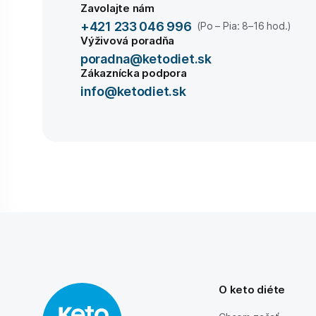
Zavolajte nám
+421 233 046 996
(Po – Pia: 8–16 hod.)
Výživová poradňa
poradna@ketodiet.sk
Zákaznícka podpora
info@ketodiet.sk
O keto diéte