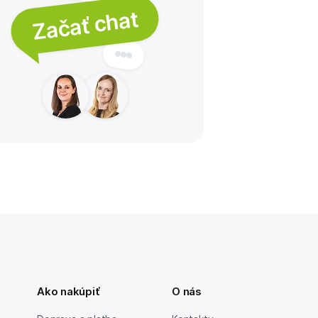
Začať chat
Ako nakúpiť
O nás