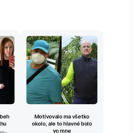
Keto di
pestr
pečivo
28 dní
íbeh
Motivovalo ma všetko
chu
okolo, ale to hlavné bolo
vynika
vo mne
tila