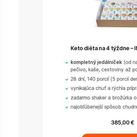
Keto diéta na 4 týždne – 
kompletný jedálniček
(od ná
pečivo, kaše, cestoviny až p
28 dní, 140 porcií (5 porcií d
vynikajúca chuť a rýchla príp
zadarmo shaker a brožúrka o
najobľúbenejší spôsob chudn
385,00 €