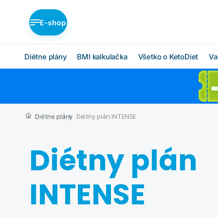
E-shop
Diétne plány
BMI kalkulačka
Všetko o KetoDiet
Va
Diétne plány KetoDiet
Ako KetoDiet funguje
O proteínovej diéte
Nízka nadváha (BASIC)
Diétne plány
Diétny plán INTENSE
Ketóza
Stredná nadváha
(MEDIUM)
Chcem začať
Diétny plán
Vysoká nadváha
BMI kalkulačka
(INTENSE)
Čo budem jesť
INTENSE
Ktorý plán je pre mňa?