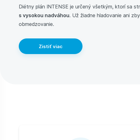
Diétny plán INTENSE je určený všetkým, ktorí sa st
s vysokou nadváhou
. Už žiadne hladovanie ani zb
obmedzovanie.
Zistiť viac
Výhody diétneho plánu INTENSE