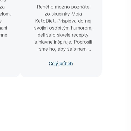
najob
 za
Reného možno poznáte
telom.
zo skupinky Moja
e
KetoDiet. Prispieva do nej
naní
svojím osobitým humorom,
hne
delí sa o skvelé recepty
.
a hlavne inšpiruje. Poprosili
sme ho, aby sa s nami
podelil o svoj príbeh
o chudnutí. Súhlasil. A my
Celý príbeh
sľubujeme, že si užijete
každý riadok.