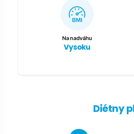
Na nadváhu
Vysoku
Diétny p