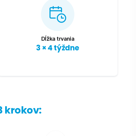
Dĺžka trvania
3 × 4 týždne
3 krokov: