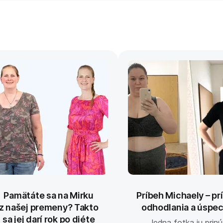
Pamätáte sa na Mirku
Príbeh Michaely – pr
z našej premeny? Takto
odhodlania a úspe
sa jej darí rok po diéte
Jedna fotka ju prinú