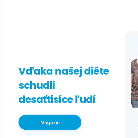
Vďaka našej diéte
schudli
desaťtisíce ľudí
Magazín