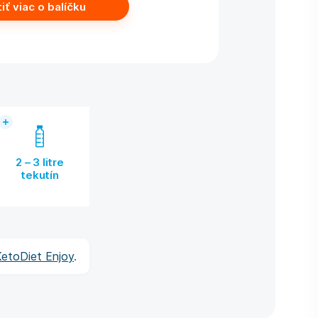
tiť viac o balíčku
2 – 3 litre
tekutín
etoDiet Enjoy
.