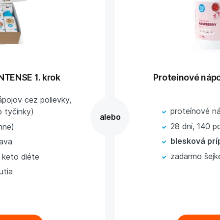
INTENSE 1. krok
Proteínové nápo
pojov cez polievky,
proteínové ná
o tyčinky)
28 dní, 140 po
enne)
blesková prí
rava
zadarmo šejke
 keto diéte
utia