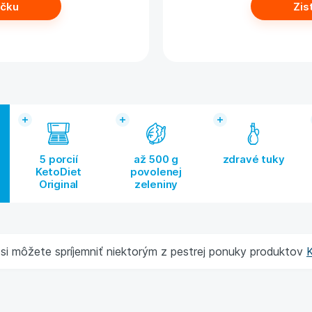
íčku
Zis
5 porcií
až 500 g
zdravé tuky
KetoDiet
povolenej
Original
zeleniny
 si môžete spríjemniť niektorým z pestrej ponuky produktov
K