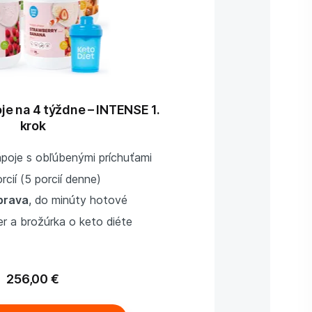
je na 4 týždne – INTENSE 1.
krok
poje s obľúbenými príchuťami
rcií (5 porcií denne)
prava
, do minúty hotové
r a brožúrka o keto diéte
256,00 €