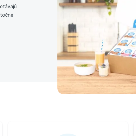
retávajú
ytočné