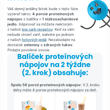
Váš denný jedálny lístok bude v tejto fáze
vyzerať takto:
4 porcie proteínových
nápojov
z balíčka +
1 nízkosacharidové
jedlo
. Inšpirovať sa môžete niektorým
z našich
low carb receptov
. Keď sa vám
nebude chcieť variť, siahnite po jednom
z našich
hotových jedál
. Nezabúdajte na
dostatok
zeleniny
a
zdravých tukov
.
Pridajte povolené ovocie.
Balíček proteínových
nápojov na 2 týždne
(2. krok) obsahuje:
Spolu 56 porcií proteínových nápojov
. V 2. kroku
diéty máte 4 porcie proteínových nápojov za deň.