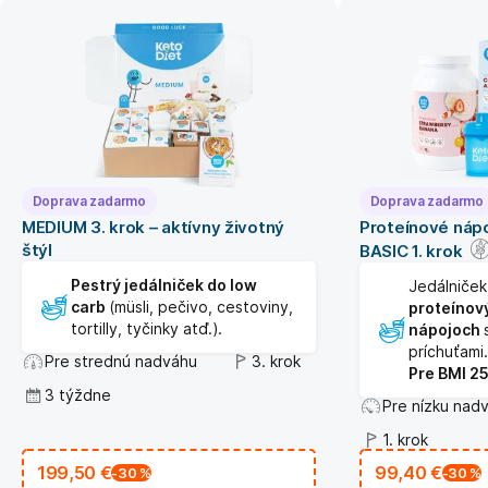
Doprava zadarmo
Doprava zadarmo
MEDIUM 3. krok – aktívny životný
Proteínové nápo
štýl
BASIC 1. krok
Pestrý jedálniček do low
Jedálniče
carb
(müsli, pečivo, cestoviny,
proteínov
tortilly, tyčinky atď.).
nápojoch
príchuťami.
Pre strednú nadváhu
3. krok
Pre BMI 25
3 týždne
Pre nízku nad
1. krok
199,50 €
99,40 €
-30
%
-30
%