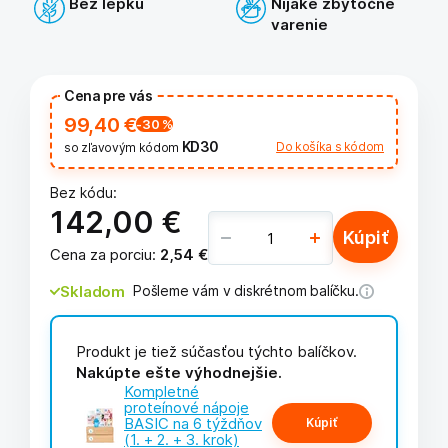
Bez lepku
Nijaké zbytočné
varenie
Cena pre vás
99,40 €
-30
%
KD30
Do košíka s kódom
so zľavovým kódom
Bez kódu:
142,00 €
Kúpiť
Cena za porciu
:
2,54 €
Skladom
Pošleme vám v diskrétnom balíčku.
Produkt je tiež súčasťou týchto balíčkov.
Nakúpte ešte výhodnejšie.
Kompletné
proteínové nápoje
BASIC na 6 týždňov
Kúpiť
(1. + 2. + 3. krok)