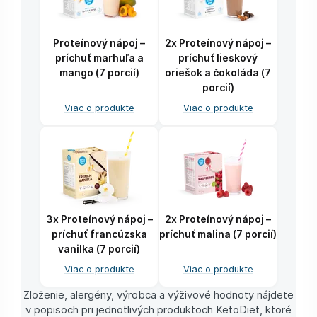
Proteínový nápoj –
2x Proteínový nápoj –
príchuť marhuľa a
príchuť lieskový
mango (7 porcií)
oriešok a čokoláda (7
porcií)
Viac o produkte
Viac o produkte
3x Proteínový nápoj –
2x Proteínový nápoj –
príchuť francúzska
príchuť malina (7 porcií)
vanilka (7 porcií)
Viac o produkte
Viac o produkte
Zloženie, alergény, výrobca a výživové hodnoty nájdete
v popisoch pri jednotlivých produktoch KetoDiet, ktoré