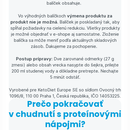
balíček obsahuje.
Vo výhodných balíčkoch
výmena produktu za
produkt nie je možná
. Balíček je poskladaný tak, aby
spĺňal požiadavky na cielenú redukciu. Všetky produkty
je možné objednať v e-shope aj samostatne. Zloženie
balíčka sa môže meniť podľa aktuálnych skladových
zásob. Ďakujeme za pochopenie.
Postup prípravy:
Dve zarovnané odmerky (27 g
zmesi) alebo obsah vrecka nasypte do šejkra, prilejte
200 ml studenej vody a dôkladne pretrepte. Nechajte
5 minút odstáť.
Vyrobené pre KetoDiet Europe SE so sídlom Ovocný trh
1096/8, 110 00 Praha 1, Česká republika, IČO 14053225.
Prečo pokračovať
v chudnutí s proteínovými
nápojmi?