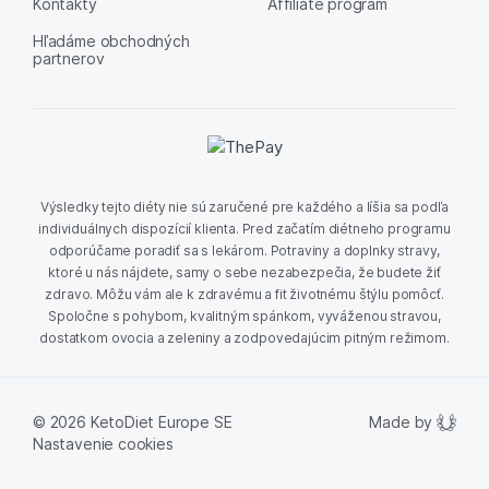
Kontakty
Affiliate program
Hľadáme obchodných
partnerov
Výsledky tejto diéty nie sú zaručené pre každého a líšia sa podľa
individuálnych dispozícií klienta. Pred začatím diétneho programu
odporúčame poradiť sa s lekárom. Potraviny a doplnky stravy,
ktoré u nás nájdete, samy o sebe nezabezpečia, že budete žiť
zdravo. Môžu vám ale k zdravému a fit životnému štýlu pomôcť.
Spoločne s pohybom, kvalitným spánkom, vyváženou stravou,
dostatkom ovocia a zeleniny a zodpovedajúcim pitným režimom.
Made by
© 2026 KetoDiet Europe SE
Nastavenie cookies