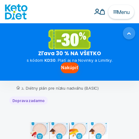
Menu
Zľava 30 % NA VŠETKO
s kódom
KD30
. Platí aj na Novinky a Limitky.
Nakúpiť
...
Diétny plán pre nízku nadváhu (BASIC)
Doprava zadarmo