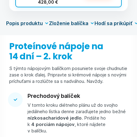
428,00 €
Popis produktu
Zloženie balíčka
Hodí sa prikúpiť
Proteínové nápoje na
14 dní – 2. krok
S týmto nápojovým balíčkom posuniete svoje chudnutie
zase o krok ďalej. Pripravte si krémové nápoje s novými
príchuťami a rozlúčte sa s nadváhou. Navždy.
Prechodový balíček
V tomto kroku diétneho plánu už do svojho
jedálneho lístka denne zaraďujete jedno bežné
nízkosacharidové jedlo
. Pridáte ho
k
4 porciám nápojov
, ktoré nájdete
v balíčku.