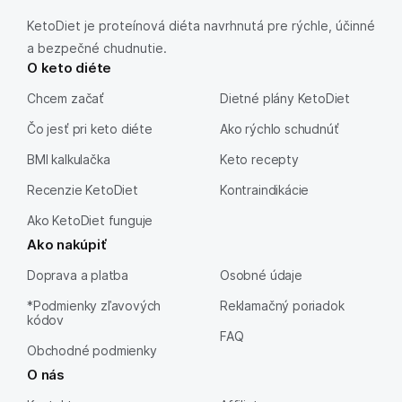
KetoDiet je proteínová diéta navrhnutá pre rýchle, účinné
a bezpečné chudnutie.
O keto diéte
Chcem začať
Dietné plány KetoDiet
Čo jesť pri keto diéte
Ako rýchlo schudnúť
BMI kalkulačka
Keto recepty
Recenzie KetoDiet
Kontraindikácie
Ako KetoDiet funguje
Ako nakúpiť
Doprava a platba
Osobné údaje
*Podmienky zľavových
Reklamačný poriadok
kódov
FAQ
Obchodné podmienky
O nás