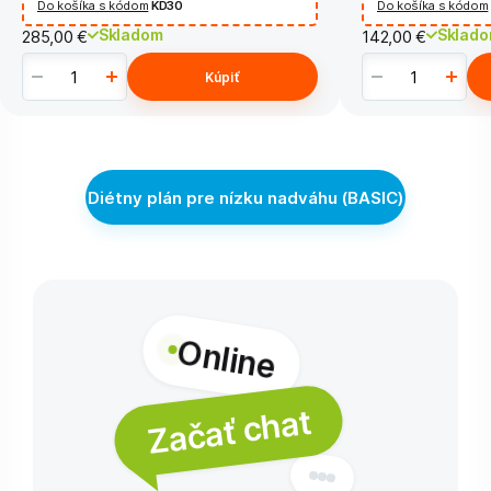
Do košíka s kódom
KD30
Do košíka s kódom
Skladom
Sklad
285,00 €
142,00 €
Kúpiť
Diétny plán pre nízku nadváhu (BASIC)
Online
Začať chat