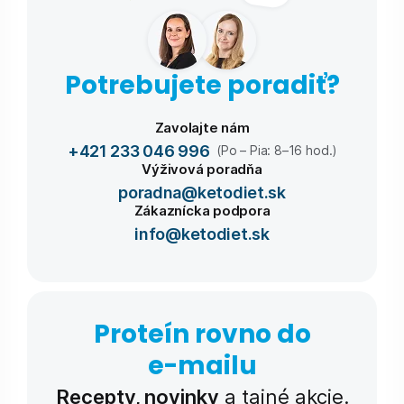
Potrebujete poradiť?
Zavolajte nám
+421 233 046 996
(Po – Pia: 8–16 hod.)
Výživová poradňa
poradna@ketodiet.sk
Zákaznícka podpora
info@ketodiet.sk
Proteín rovno do
e-⁠mailu
Recepty, novinky
a tajné akcie.