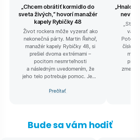
„Chcem obrátiť kormidlo do
„Hnalo m
sveta živých,“ hovorí manažér
nevesta
kapely Rybičky 48
„Stále
Život rockera môže vyzerať ako
väčši
nekonečná párty. Martin Řehoř,
Potom v
manažér kapely Rybičky 48, si
číslo. 
prešiel dvoma extrémami –
momen
pocitom nesmrteľnosti
príkl
a následným uvedomením, že
zmeniť ž
jeho telo potrebuje pomoc. Jeho
cieľom nie je zhodiť kilá, ale
Prečítať
vrátiť telu rovnováhu.
Bude sa vám hodiť