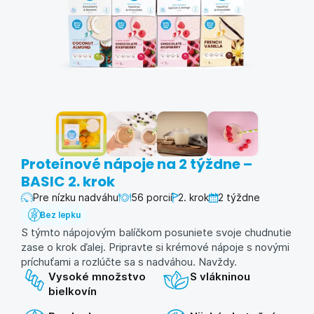
Proteínové nápoje na 2 týždne –
BASIC 2. krok
Pre nízku nadváhu
56 porcií
2. krok
2 týždne
Bez lepku
S týmto nápojovým balíčkom posuniete svoje chudnutie
zase o krok ďalej. Pripravte si krémové nápoje s novými
príchuťami a rozlúčte sa s nadváhou. Navždy.
Vysoké množstvo
S vlákninou
bielkovín